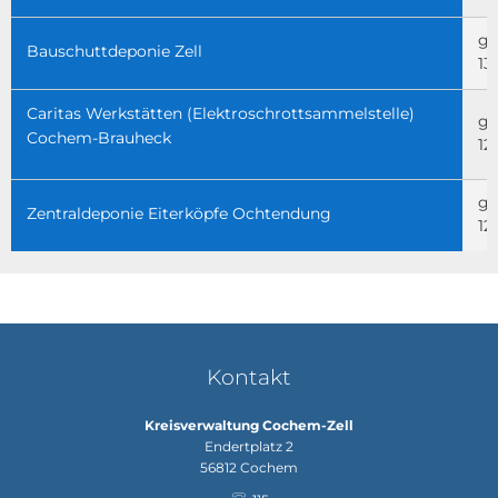
ge
Bauschuttdeponie Zell
13
Caritas Werkstätten (Elektroschrottsammelstelle)
ge
Cochem-Brauheck
12
ge
Zentraldeponie Eiterköpfe Ochtendung
12
Kontakt
Kreisverwaltung Cochem-Zell
Endertplatz 2
56812
Cochem