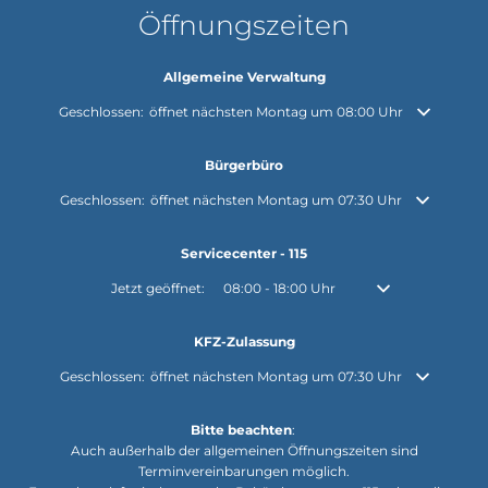
Öffnungszeiten
Allgemeine Verwaltung
Klicken, um weitere Öffnungs- oder Schließzeiten auszublenden
Geschlossen:
öffnet nächsten Montag um 08:00 Uhr
Bürgerbüro
Klicken, um weitere Öffnungs- oder Schließzeiten auszublenden
Geschlossen:
öffnet nächsten Montag um 07:30 Uhr
Servicecenter - 115
Klicken, um weitere Öffnungs- oder Schließzeiten auszuble
Jetzt geöffnet:
08:00
-
18:00
Uhr
Von 08:00 bis 18:0
KFZ-Zulassung
Klicken, um weitere Öffnungs- oder Schließzeiten auszublenden
Geschlossen:
öffnet nächsten Montag um 07:30 Uhr
Bitte beachten
:
Auch außerhalb der allgemeinen Öffnungszeiten sind
Terminvereinbarungen möglich.