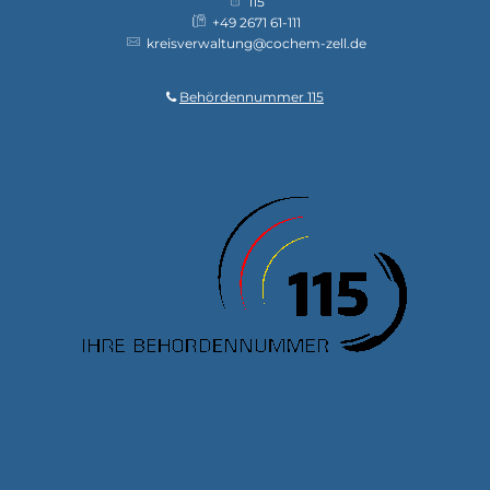
115
+49 2671 61-111
kreisverwaltung@cochem-zell.de
Behördennummer 115