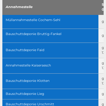
Sa
Annahmestelle
01
Müllannahmestelle Cochem-Sehl
ge
Bauschuttdeponie Bruttig-Fankel
ge
ge
Bauschuttdeponie Faid
13
ge
Annahmestelle Kaisersesch
13
ge
Bauschuttdeponie Klotten
13
Bauschuttdeponie Lieg
ge
Bauschuttdeponie Urschmitt
ge