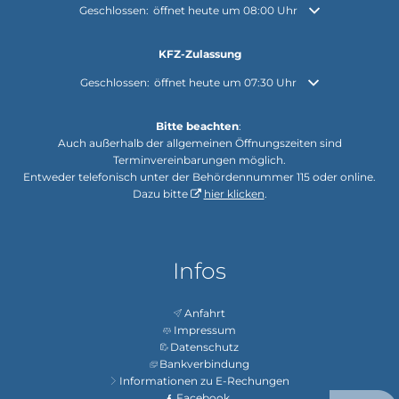
Klicken, um weitere Öffnungs- oder Schließzeiten auszuble
Geschlossen:
öffnet heute um 08:00 Uhr
KFZ-Zulassung
Klicken, um weitere Öffnungs- oder Schließzeiten auszuble
Geschlossen:
öffnet heute um 07:30 Uhr
Bitte beachten
:
Auch außerhalb der allgemeinen Öffnungszeiten sind
Terminvereinbarungen möglich.
Entweder telefonisch unter der Behördennummer 115 oder online.
Dazu bitte
hier klicken
.
Infos
Anfahrt
Impressum
Datenschutz
Bankverbindung
Informationen zu E-Rechungen
Facebook