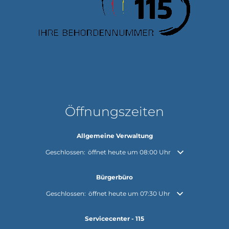
Öffnungszeiten
Allgemeine Verwaltung
Klicken, um weitere Öffnungs- oder Schließzeiten auszuble
Geschlossen:
öffnet heute um 08:00 Uhr
Bürgerbüro
Klicken, um weitere Öffnungs- oder Schließzeiten auszuble
Geschlossen:
öffnet heute um 07:30 Uhr
Servicecenter - 115