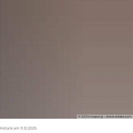
SUCHE
© ©Chinnapong - stock.adobe.com
stück am 11.12.2025