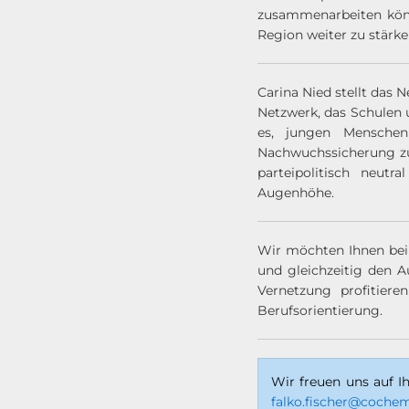
zusammenarbeiten könn
Region weiter zu stärke
Carina Nied stellt das
Netzwerk, das Schulen 
es, jungen Mensche
Nachwuchssicherung zu
parteipolitisch neutr
Augenhöhe.
Wir möchten Ihnen bei
und gleichzeitig den A
Vernetzung profitier
Berufsorientierung.
Wir freuen uns auf 
falko.fischer@cochem