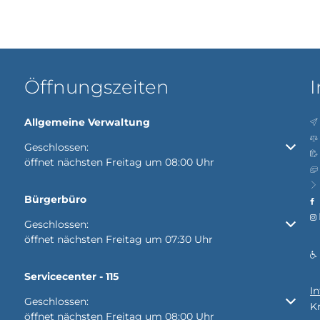
Öffnungszeiten
I
Allgemeine Verwaltung
Klicken, um weitere Öffnungs- oder Schließzeiten auszubl
Geschlossen:
öffnet nächsten Freitag um 08:00 Uhr
Bürgerbüro
Klicken, um weitere Öffnungs- oder Schließzeiten auszubl
Geschlossen:
öffnet nächsten Freitag um 07:30 Uhr
Servicecenter - 115
I
Klicken, um weitere Öffnungs- oder Schließzeiten auszubl
Geschlossen:
K
öffnet nächsten Freitag um 08:00 Uhr