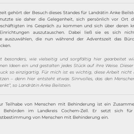
eit gehört der Besuch dieses Standes für Landrätin Anke Beilste
utzte sie daher die Gelegenheit, sich persönlich vor Ort die
schäftigten ins Gespräch zu kommen und sich über deren kr
 Einrichtungen auszutauschen. Dabei ließ sie es sich nic
ke auszuwählen, die nun während der Adventszeit das Büro
cken.
t besonders, wie vielseitig und sorgfältig hier gearbeitet wi
nen Ideen ein und gestalten jedes Stück auf ihre Weise. Diese
k so einzigartig. Für mich ist es wichtig, diese Arbeit nicht
tzen – denn hier entsteht etwas Sinnvolles, das den Mensche
enkt
“, so Landrätin Anke Beilstein.
ur Teilhabe von Menschen mit Behinderung ist ein Zusamme
d Behörden im Landkreis Cochem-Zell. Er setzt sich für
lbstbestimmung von Menschen mit Behinderung ein.