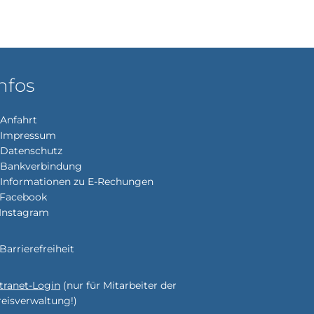
nfos
Anfahrt
Impressum
enden
Datenschutz
Bankverbindung
Informationen zu E-Rechungen
Facebook
Instagram
enden
Barrierefreiheit
ntranet-Login
(nur für Mitarbeiter der
enden
reisverwaltung!)