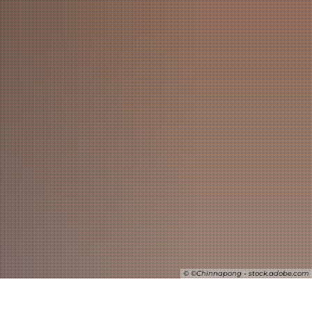
SUCHE
© ©Chinnapong - stock.adobe.com