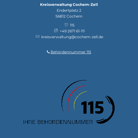
Kreisverwaltung Cochem-Zell
Endertplatz 2
56812
Cochem
115
+49 2671 61-111
kreisverwaltung@cochem-zell.de
Behördennummer 115