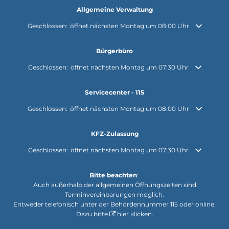
Allgemeine Verwaltung
Klicken, um weitere Öffnungs- oder Schließzeiten auszublenden
Geschlossen:
öffnet nächsten Montag um 08:00 Uhr
Bürgerbüro
Klicken, um weitere Öffnungs- oder Schließzeiten auszublenden
Geschlossen:
öffnet nächsten Montag um 07:30 Uhr
Servicecenter - 115
Klicken, um weitere Öffnungs- oder Schließzeiten auszublenden
Geschlossen:
öffnet nächsten Montag um 08:00 Uhr
KFZ-Zulassung
Klicken, um weitere Öffnungs- oder Schließzeiten auszublenden
Geschlossen:
öffnet nächsten Montag um 07:30 Uhr
Bitte beachten
:
Auch außerhalb der allgemeinen Öffnungszeiten sind
Terminvereinbarungen möglich.
Entweder telefonisch unter der Behördennummer 115 oder online.
Dazu bitte
hier klicken
.