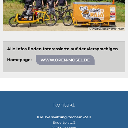
© Kulturkarawane Trier
Alle Infos finden Interessierte auf der viersprachigen
Homepage:
WWW.OPEN-MOSEL.DE
Kontakt
Kreisverwaltung Cochem-Zell
Endertplatz 2
56812
Cochem