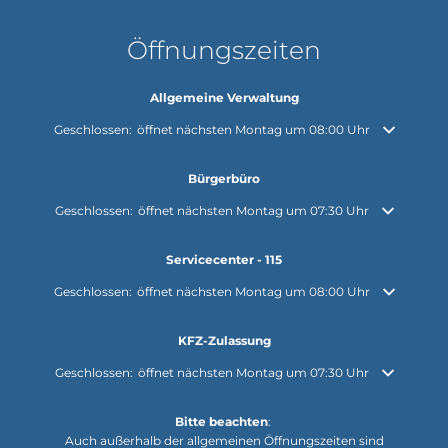
Öffnungszeiten
Allgemeine Verwaltung
Klicken, um weitere Öffnungs- oder Schließzeiten auszublenden
Geschlossen:
öffnet nächsten Montag um 08:00 Uhr
Bürgerbüro
Klicken, um weitere Öffnungs- oder Schließzeiten auszublenden
Geschlossen:
öffnet nächsten Montag um 07:30 Uhr
Servicecenter - 115
Klicken, um weitere Öffnungs- oder Schließzeiten auszublenden
Geschlossen:
öffnet nächsten Montag um 08:00 Uhr
KFZ-Zulassung
Klicken, um weitere Öffnungs- oder Schließzeiten auszublenden
Geschlossen:
öffnet nächsten Montag um 07:30 Uhr
Bitte beachten
:
Auch außerhalb der allgemeinen Öffnungszeiten sind