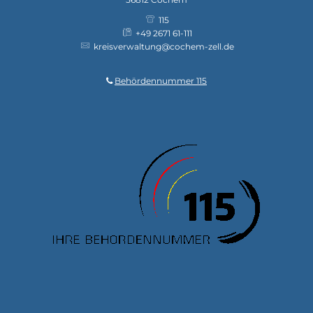
115
+49 2671 61-111
kreisverwaltung@cochem-zell.de
Behördennummer 115