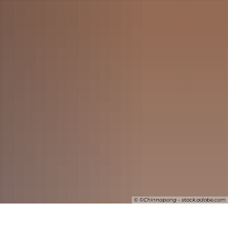
SUCHE
© ©Chinnapong - stock.adobe.com