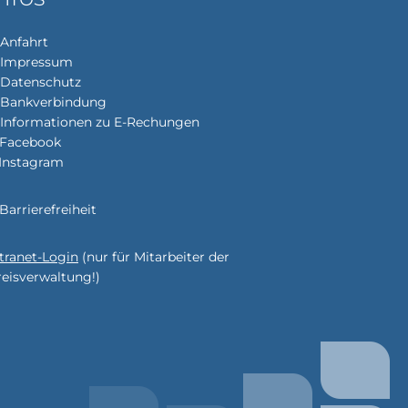
Anfahrt
Impressum
enden
Datenschutz
Bankverbindung
Informationen zu E-Rechungen
Facebook
enden
Instagram
Barrierefreiheit
enden
r
ntranet-Login
(nur für Mitarbeiter der
reisverwaltung!)
enden