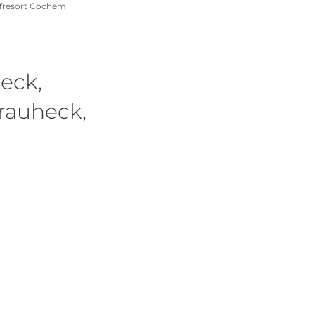
lfresort Cochem
eck,
Brauheck,