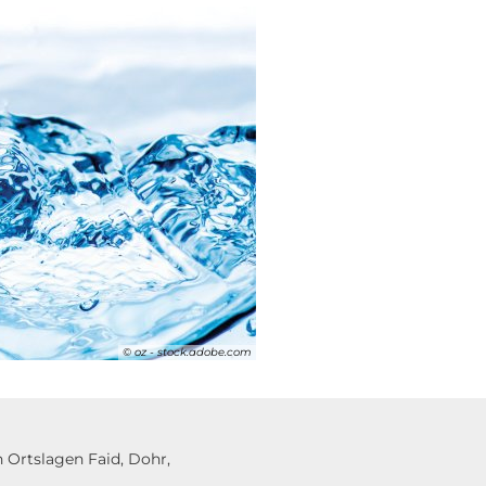
© oz - stock.adobe.com
 Ortslagen Faid, Dohr,