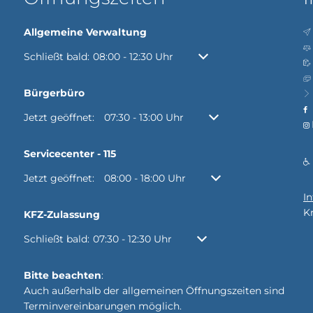
Allgemeine Verwaltung
Klicken, um weitere Öffnungs- oder Schließzeiten auszubl
Schließt bald:
08:00
-
12:30
Uhr
Von 08:00 bis 12:30 Uhr
Bürgerbüro
Klicken, um weitere Öffnungs- oder Schließzeiten auszubl
Jetzt geöffnet:
07:30
-
13:00
Uhr
Von 07:30 bis 13:00 Uhr
Servicecenter - 115
Klicken, um weitere Öffnungs- oder Schließzeiten auszubl
Jetzt geöffnet:
08:00
-
18:00
Uhr
Von 08:00 bis 18:00 Uh
I
K
KFZ-Zulassung
Klicken, um weitere Öffnungs- oder Schließzeiten auszubl
Schließt bald:
07:30
-
12:30
Uhr
Von 07:30 bis 12:30 Uhr
Bitte beachten
:
Auch außerhalb der allgemeinen Öffnungszeiten sind
Terminvereinbarungen möglich.