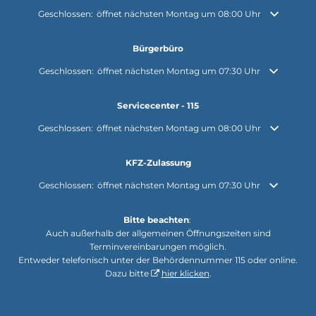
Klicken, um weitere Öffnungs- oder Schließzeiten auszublenden
Geschlossen:
öffnet nächsten Montag um 08:00 Uhr
Bürgerbüro
Klicken, um weitere Öffnungs- oder Schließzeiten auszublenden
Geschlossen:
öffnet nächsten Montag um 07:30 Uhr
Servicecenter - 115
Klicken, um weitere Öffnungs- oder Schließzeiten auszublenden
Geschlossen:
öffnet nächsten Montag um 08:00 Uhr
KFZ-Zulassung
Klicken, um weitere Öffnungs- oder Schließzeiten auszublenden
Geschlossen:
öffnet nächsten Montag um 07:30 Uhr
Bitte beachten
:
Auch außerhalb der allgemeinen Öffnungszeiten sind
Terminvereinbarungen möglich.
Entweder telefonisch unter der Behördennummer 115 oder online.
Dazu bitte
hier klicken
.