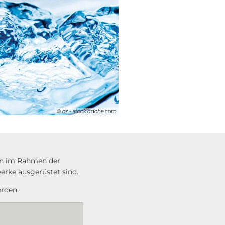
© oz - stock.adobe.com
en im Rahmen der
erke ausgerüstet sind.
rden.