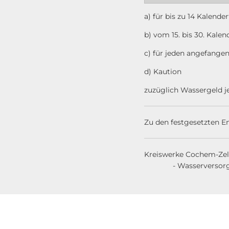
a) für bis
b) vom 15. bi
c) für jeden angefang
d) Ka
zuzüglich Wass
Zu den festgesetzten E
Krei
- Wasserversorgu