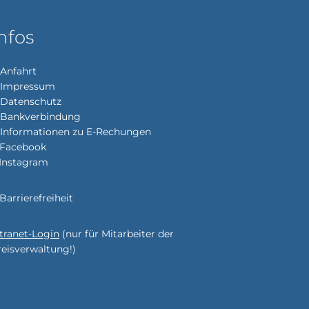
nfos
Anfahrt
Impressum
enden
Datenschutz
Bankverbindung
Informationen zu E-Rechungen
Facebook
Instagram
enden
Barrierefreiheit
ntranet-Login
(nur für Mitarbeiter der
enden
r
reisverwaltung!)
enden