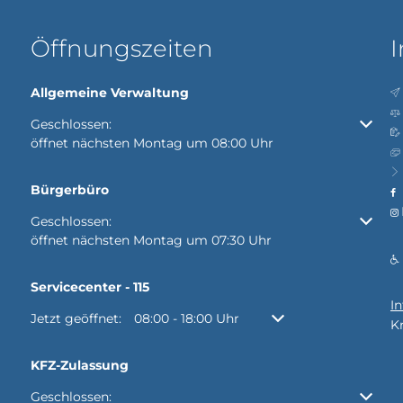
Öffnungszeiten
I
Allgemeine Verwaltung
Klicken, um weitere Öffnungs- oder Schließzeiten auszubl
Geschlossen:
öffnet nächsten Montag um 08:00 Uhr
Bürgerbüro
Klicken, um weitere Öffnungs- oder Schließzeiten auszubl
Geschlossen:
öffnet nächsten Montag um 07:30 Uhr
Servicecenter - 115
I
Klicken, um weitere Öffnungs- oder Schließzeiten auszubl
Jetzt geöffnet:
08:00
-
18:00
Uhr
Von 08:00 bis 18:00 Uh
K
KFZ-Zulassung
Klicken, um weitere Öffnungs- oder Schließzeiten auszubl
Geschlossen: