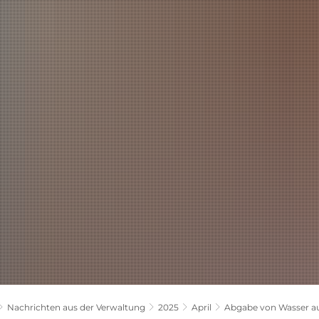
LANDKREIS
POLITIK
VERWALTUNG
THEMEN
Nachrichten aus der Verwaltung
2025
April
Abgabe von Wasser a