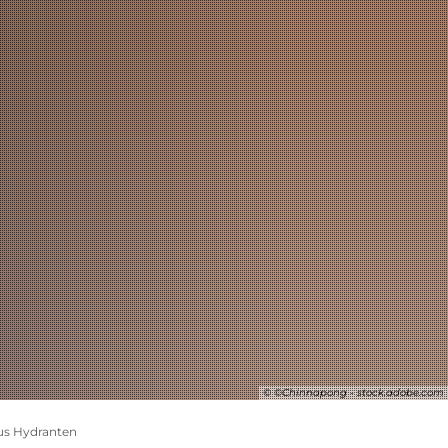
SUCHE
© ©Chinnapong - stock.adobe.com
us Hydranten