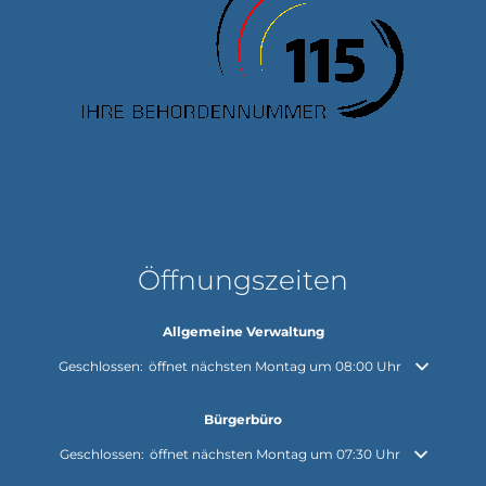
Öffnungszeiten
Allgemeine Verwaltung
Klicken, um weitere Öffnungs- oder Schließzeiten auszublenden
Geschlossen:
öffnet nächsten Montag um 08:00 Uhr
Bürgerbüro
Klicken, um weitere Öffnungs- oder Schließzeiten auszublenden
Geschlossen:
öffnet nächsten Montag um 07:30 Uhr