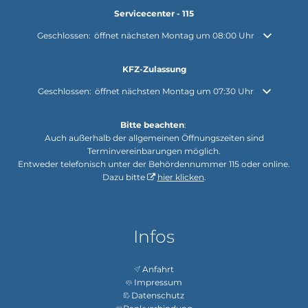
Servicecenter - 115
Klicken, um weitere Öffnungs- oder Schließzeiten auszublenden
Geschlossen:
öffnet nächsten Montag um 08:00 Uhr
KFZ-Zulassung
Klicken, um weitere Öffnungs- oder Schließzeiten auszublenden
Geschlossen:
öffnet nächsten Montag um 07:30 Uhr
Bitte beachten
:
Auch außerhalb der allgemeinen Öffnungszeiten sind
Terminvereinbarungen möglich.
Entweder telefonisch unter der Behördennummer 115 oder online.
Dazu bitte
hier klicken
.
Infos
Anfahrt
Impressum
Datenschutz