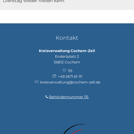
Dienstag wieder fließen kann.
Kontakt
Kreisverwaltung Cochem-Zell
Endertplatz 2
56812
Cochem
115
+49 2671 61-111
kreisverwaltung@cochem-zell.de
Behördennummer 115