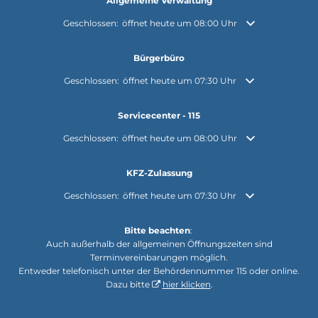
Allgemeine Verwaltung
Klicken, um weitere Öffnungs- oder Schließzeiten auszuble
Geschlossen:
öffnet heute um 08:00 Uhr
Bürgerbüro
Klicken, um weitere Öffnungs- oder Schließzeiten auszuble
Geschlossen:
öffnet heute um 07:30 Uhr
Servicecenter - 115
Klicken, um weitere Öffnungs- oder Schließzeiten auszuble
Geschlossen:
öffnet heute um 08:00 Uhr
KFZ-Zulassung
Klicken, um weitere Öffnungs- oder Schließzeiten auszuble
Geschlossen:
öffnet heute um 07:30 Uhr
Bitte beachten
:
Auch außerhalb der allgemeinen Öffnungszeiten sind
Terminvereinbarungen möglich.
Entweder telefonisch unter der Behördennummer 115 oder online.
Dazu bitte
hier klicken
.