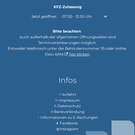
KFZ-Zulassung
Klicken, um weitere Öffnungs- oder Schließzeiten auszubl
Jetzt geöffnet:
07:30
-
12:30
Uhr
Von 07:30 bis 12:30
Bitte beachten
:
Auch außerhalb der allgemeinen Öffnungszeiten sind
Terminvereinbarungen möglich.
Entweder telefonisch unter der Behördennummer 115 oder online.
Dazu bitte
hier klicken
.
Infos
Anfahrt
Impressum
Datenschutz
Bankverbindung
Informationen zu E-Rechungen
Facebook
Instagram