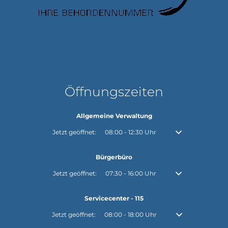
Öffnungszeiten
Allgemeine Verwaltung
Klicken, um weitere Öffnungs- oder Schließzeiten auszubl
Jetzt geöffnet:
08:00
-
12:30
Uhr
Von 08:00 bis 12:30
Bürgerbüro
Klicken, um weitere Öffnungs- oder Schließzeiten auszubl
Jetzt geöffnet:
07:30
-
16:00
Uhr
Von 07:30 bis 16:00
Servicecenter - 115
Klicken, um weitere Öffnungs- oder Schließzeiten auszuble
Jetzt geöffnet:
08:00
-
18:00
Uhr
Von 08:00 bis 18:0