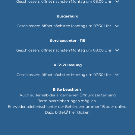
Klicken, um weitere Öffnungs- oder Schließzeiten auszublenden
Geschlossen:
öffnet nächsten Montag um 08:00 Uhr
Bürgerbüro
Klicken, um weitere Öffnungs- oder Schließzeiten auszublenden
Geschlossen:
öffnet nächsten Montag um 07:30 Uhr
Servicecenter - 115
Klicken, um weitere Öffnungs- oder Schließzeiten auszublenden
Geschlossen:
öffnet nächsten Montag um 08:00 Uhr
KFZ-Zulassung
Klicken, um weitere Öffnungs- oder Schließzeiten auszublenden
Geschlossen:
öffnet nächsten Montag um 07:30 Uhr
Bitte beachten
:
Auch außerhalb der allgemeinen Öffnungszeiten sind
Terminvereinbarungen möglich.
Entweder telefonisch unter der Behördennummer 115 oder online.
Dazu bitte
hier klicken
.