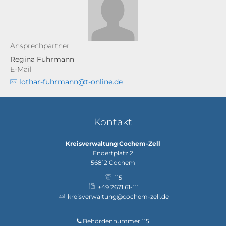
Ansprechpartner
Regina Fuhrmann
E-Mail
lothar-fuhrmann@t-online.de
Kontakt
Kreisverwaltung Cochem-Zell
Endertplatz 2
56812
Cochem
115
+49 2671 61-111
kreisverwaltung@cochem-zell.de
Behördennummer 115