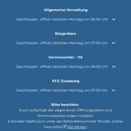
Allgemeine Verwaltung
Klicken, um weitere Öffnungs- oder Schließzeiten auszublenden
Geschlossen:
öffnet nächsten Montag um 08:00 Uhr
Bürgerbüro
Klicken, um weitere Öffnungs- oder Schließzeiten auszublenden
Geschlossen:
öffnet nächsten Montag um 07:30 Uhr
Servicecenter - 115
Klicken, um weitere Öffnungs- oder Schließzeiten auszublenden
Geschlossen:
öffnet nächsten Montag um 08:00 Uhr
KFZ-Zulassung
Klicken, um weitere Öffnungs- oder Schließzeiten auszublenden
Geschlossen:
öffnet nächsten Montag um 07:30 Uhr
Bitte beachten
:
Auch außerhalb der allgemeinen Öffnungszeiten sind
Terminvereinbarungen möglich.
Entweder telefonisch unter der Behördennummer 115 oder online.
Dazu bitte
hier klicken
.