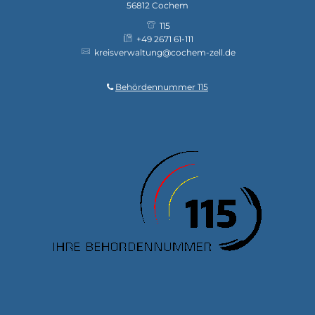
56812
Cochem
115
+49 2671 61-111
kreisverwaltung@cochem-zell.de
Behördennummer 115