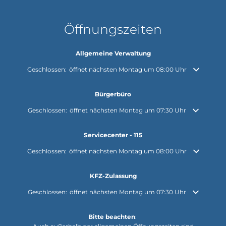
Öffnungszeiten
Allgemeine Verwaltung
Klicken, um weitere Öffnungs- oder Schließzeiten auszublenden
Geschlossen:
öffnet nächsten Montag um 08:00 Uhr
Bürgerbüro
Klicken, um weitere Öffnungs- oder Schließzeiten auszublenden
Geschlossen:
öffnet nächsten Montag um 07:30 Uhr
Servicecenter - 115
Klicken, um weitere Öffnungs- oder Schließzeiten auszublenden
Geschlossen:
öffnet nächsten Montag um 08:00 Uhr
KFZ-Zulassung
Klicken, um weitere Öffnungs- oder Schließzeiten auszublenden
Geschlossen:
öffnet nächsten Montag um 07:30 Uhr
Bitte beachten
: