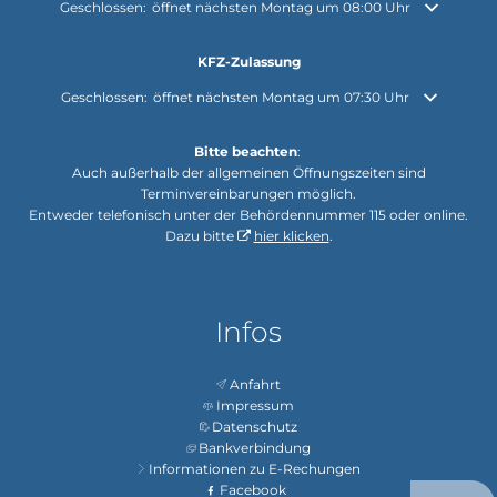
Klicken, um weitere Öffnungs- oder Schließzeiten auszublenden
Geschlossen:
öffnet nächsten Montag um 08:00 Uhr
KFZ-Zulassung
Klicken, um weitere Öffnungs- oder Schließzeiten auszublenden
Geschlossen:
öffnet nächsten Montag um 07:30 Uhr
Bitte beachten
:
Auch außerhalb der allgemeinen Öffnungszeiten sind
Terminvereinbarungen möglich.
Entweder telefonisch unter der Behördennummer 115 oder online.
Dazu bitte
hier klicken
.
Infos
Anfahrt
Impressum
Datenschutz
Bankverbindung
Informationen zu E-Rechungen
Facebook