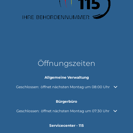
Öffnungszeiten
Allgemeine Verwaltung
Klicken, um weitere Öffnungs- oder Schließzeiten auszublenden
Geschlossen:
öffnet nächsten Montag um 08:00 Uhr
Bürgerbüro
Klicken, um weitere Öffnungs- oder Schließzeiten auszublenden
Geschlossen:
öffnet nächsten Montag um 07:30 Uhr
Servicecenter - 115