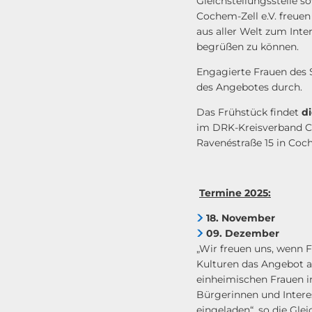
Gleichstellungsstelle 
Cochem-Zell e.V. freuen
aus aller Welt zum Inte
begrüßen zu können.
Engagierte Frauen des 
des Angebotes durch.
Das Frühstück findet
di
im DRK-Kreisverband Co
Ravenéstraße 15 in Coc
Termine 2025:
18. November
09. Dezember
„Wir freuen uns, wenn 
Kulturen das Angebot
einheimischen Frauen 
Bürgerinnen und Interes
eingeladen“, so die Gle