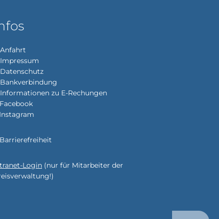
nfos
Anfahrt
Impressum
enden
Datenschutz
Bankverbindung
Informationen zu E-Rechungen
Facebook
enden
Instagram
Barrierefreiheit
enden
ntranet-Login
(nur für Mitarbeiter der
reisverwaltung!)
enden