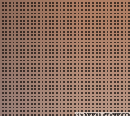
SUCHE
© ©Chinnapong - stock.adobe.com