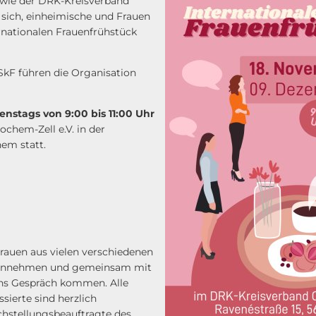
sowie der DRK-Kreisverband
 sich, einheimische und Frauen
rnationalen Frauenfrühstück
SkF führen die Organisation
enstags von 9:00 bis 11:00 Uhr
chem-Zell e.V. in der
hem statt.
Frauen aus vielen verschiedenen
 annehmen und gemeinsam mit
ins Gespräch kommen. Alle
sierte sind herzlich
ichstellungsbeauftragte des