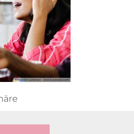
© Xavier Lorenzo- stock.adobe.com
häre