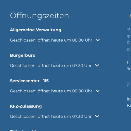
Öffnungszeiten
I
Allgemeine Verwaltung
Klicken, um weitere Öffnungs- oder Schließzeiten auszubl
Geschlossen:
öffnet heute um 08:00 Uhr
Bürgerbüro
Klicken, um weitere Öffnungs- oder Schließzeiten auszubl
Geschlossen:
öffnet heute um 07:30 Uhr
Servicecenter - 115
Klicken, um weitere Öffnungs- oder Schließzeiten auszubl
Geschlossen:
öffnet heute um 08:00 Uhr
I
K
KFZ-Zulassung
Klicken, um weitere Öffnungs- oder Schließzeiten auszubl
Geschlossen:
öffnet heute um 07:30 Uhr