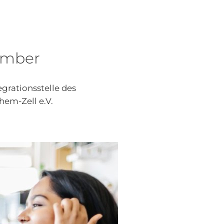
ember
grationsstelle des
hem-Zell e.V.