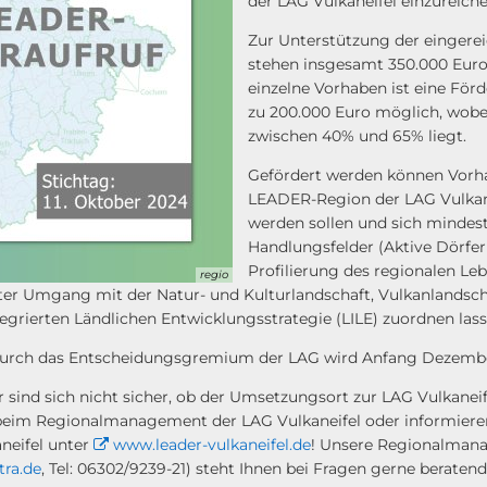
der LAG Vulkaneifel einzureiche
Zur Unterstützung der eingerei
stehen insgesamt 350.000 Euro
einzelne Vorhaben ist eine För
zu 200.000 Euro möglich, wobe
zwischen 40% und 65% liegt.
Gefördert werden können Vorha
LEADER-Region der LAG Vulkan
werden sollen und sich mindest
Handlungsfelder (Aktive Dörfe
Profilierung des regionalen Le
regio
er Umgang mit der Natur- und Kulturlandschaft, Vulkanlandsch
tegrierten Ländlichen Entwicklungsstrategie (LILE) zuordnen las
urch das Entscheidungsgremium der LAG wird Anfang Dezember
r sind sich nicht sicher, ob der Umsetzungsort zur LAG Vulkane
beim Regionalmanagement der LAG Vulkaneifel oder informieren 
neifel unter
www.leader-vulkaneifel.de
! Unsere Regionalmanag
tra.de
, Tel: 06302/9239-21) steht Ihnen bei Fragen gerne beratend 