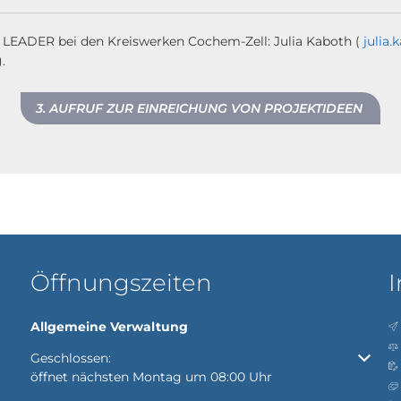
r LEADER bei den Kreiswerken Cochem-Zell: Julia Kaboth (
julia
.
3. AUFRUF ZUR EINREICHUNG VON PROJEKTIDEEN
Öffnungszeiten
I
Allgemeine Verwaltung
Klicken, um weitere Öffnungs- oder Schließzeiten auszubl
Geschlossen:
öffnet nächsten Montag um 08:00 Uhr