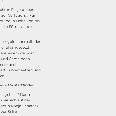
n.
chten Projektideen
 zur Verfügung. Für
derung in Höhe von bis
i die Förderquote
ben, die innerhalb der
eifel umgesetzt
ens einem der vier
r und Gemeinden,
bens- und
aft in Wert setzen und
sen.
 2024 stattfinden.
ifel gehört? Dann
Sie sich auf der
erin Ronja Schäfer (E-
zur Seite.