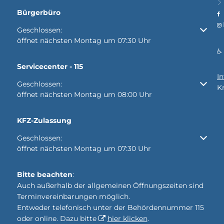
Bürgerbüro
Klicken, um weitere Öffnungs- oder Schließzeiten auszubl
Geschlossen:
öffnet nächsten Montag um 07:30 Uhr
Servicecenter - 115
I
Klicken, um weitere Öffnungs- oder Schließzeiten auszubl
Geschlossen:
K
öffnet nächsten Montag um 08:00 Uhr
KFZ-Zulassung
Klicken, um weitere Öffnungs- oder Schließzeiten auszubl
Geschlossen:
öffnet nächsten Montag um 07:30 Uhr
Bitte beachten
:
Auch außerhalb der allgemeinen Öffnungszeiten sind
Terminvereinbarungen möglich.
Entweder telefonisch unter der Behördennummer 115
oder online. Dazu bitte
hier klicken
.