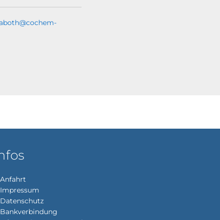
.kaboth@cochem-
nfos
Anfahrt
Impressum
enden
Datenschutz
Bankverbindung