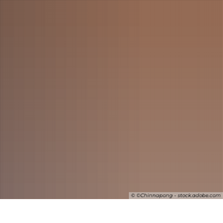
SUCHE
© ©Chinnapong - stock.adobe.com