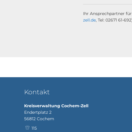
Ihr Ansprechpartner fü
zell.de
, Tel: 02671 61-692)
Kontakt
Kreisverwaltung Cochem-Zell
Endertplatz 2
56812
Cochem
115