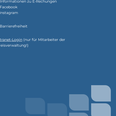
Informationen zu E-Rechungen
Facebook
Instagram
enden
Barrierefreiheit
ntranet-Login
(nur für Mitarbeiter der
enden
reisverwaltung!)
enden