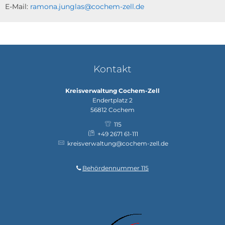
E-Mail:
ramona.junglas@cochem-zell.de
Kontakt
Kreisverwaltung Cochem-Zell
Endertplatz 2
56812
Cochem
115
+49 2671 61-111
kreisverwaltung@cochem-zell.de
Behördennummer 115