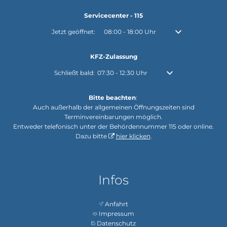
Servicecenter - 115
Klicken, um weitere Öffnungs- oder Schließzeiten auszuble
Jetzt geöffnet:
08:00
-
18:00
Uhr
Von 08:00 bis 18:0
KFZ-Zulassung
Klicken, um weitere Öffnungs- oder Schließzeiten auszu
Schließt bald:
07:30
-
12:30
Uhr
Von 07:30 bis 12:30 Uh
Bitte beachten
:
Auch außerhalb der allgemeinen Öffnungszeiten sind
Terminvereinbarungen möglich.
Entweder telefonisch unter der Behördennummer 115 oder online.
Dazu bitte
hier klicken
.
Infos
Anfahrt
Impressum
Datenschutz