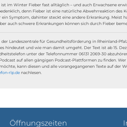
 ist im Winter Fieber fast alltäglich – und auch Erwachsene erwis
bedenklich, denn Fieber ist eine natürliche Abwehrreaktion des K
ur ein Symptom, dahinter steckt eine andere Erkrankung. Meist h
 Aber auch schwere Erkrankungen können sich durch Fieber bem
 der Landeszentrale für Gesundheitsförderung in Rheinland-Pfalz 
f es hindeutet und wie man damit umgeht. Der Text ist ab 15. 
dheitstelefon unter der Telefonnummer 06131 2069-30 abzuhöre
 Podcast auf allen gängigen Podcast-Plattformen zu finden. Wer
en möchte, kann diesen und alle vorangegangenen Texte auf de
fon-rlp.de
nachlesen.
Öffnungszeiten
I