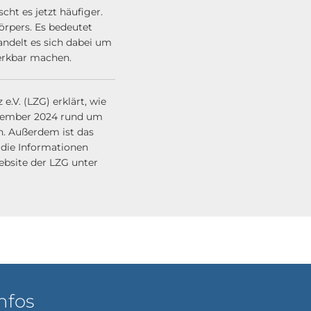
cht es jetzt häufiger.
örpers. Es bedeutet
andelt es sich dabei um
erkbar machen.
e.V. (LZG) erklärt, wie
Dezember 2024 rund um
n. Außerdem ist das
 die Informationen
r Website der LZG unter
nfos