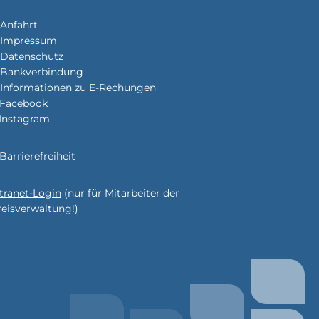
Anfahrt
Impressum
enden
r
Datenschutz
Bankverbindung
Informationen zu E-Rechungen
Facebook
enden
Instagram
Barrierefreiheit
enden
r
ntranet-Login
(nur für Mitarbeiter der
reisverwaltung!)
enden