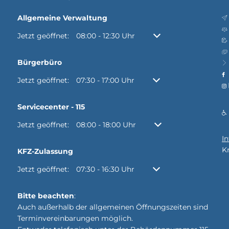
Allgemeine Verwaltung
Klicken, um weitere Öffnungs- oder Schließzeiten auszubl
Jetzt geöffnet:
08:00
-
12:30
Uhr
Von 08:00 bis 12:30 Uh
Bürgerbüro
Klicken, um weitere Öffnungs- oder Schließzeiten auszubl
Jetzt geöffnet:
07:30
-
17:00
Uhr
Von 07:30 bis 17:00 Uhr
Servicecenter - 115
Klicken, um weitere Öffnungs- oder Schließzeiten auszubl
Jetzt geöffnet:
08:00
-
18:00
Uhr
Von 08:00 bis 18:00 Uh
I
K
KFZ-Zulassung
Klicken, um weitere Öffnungs- oder Schließzeiten auszubl
Jetzt geöffnet:
07:30
-
16:30
Uhr
Von 07:30 bis 16:30 Uhr
Bitte beachten
:
Auch außerhalb der allgemeinen Öffnungszeiten sind
Terminvereinbarungen möglich.