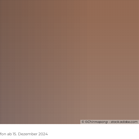
SUCHE
© ©Chinnapong - stock.adobe.com
fon ab 15. Dezember 2024