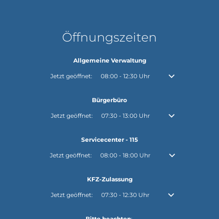
Öffnungszeiten
Allgemeine Verwaltung
Klicken, um weitere Öffnungs- oder Schließzeiten auszubl
Jetzt geöffnet:
08:00
-
12:30
Uhr
Von 08:00 bis 12:30
Bürgerbüro
Klicken, um weitere Öffnungs- oder Schließzeiten auszubl
Jetzt geöffnet:
07:30
-
13:00
Uhr
Von 07:30 bis 13:00
Servicecenter - 115
Klicken, um weitere Öffnungs- oder Schließzeiten auszuble
Jetzt geöffnet:
08:00
-
18:00
Uhr
Von 08:00 bis 18:0
KFZ-Zulassung
Klicken, um weitere Öffnungs- oder Schließzeiten auszubl
Jetzt geöffnet:
07:30
-
12:30
Uhr
Von 07:30 bis 12:30
Bitte beachten
: