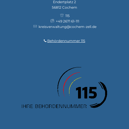
Endertplatz 2
56812
Cochem
115
+49 2671 61-111
kreisverwaltung@cochem-zell.de
Behördennummer 115