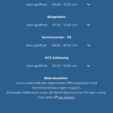
Klicken, um weitere Öffnungs- oder Schließzeiten auszubl
Jetzt geöffnet:
08:00
-
12:30
Uhr
Von 08:00 bis 12:30
Bürgerbüro
Klicken, um weitere Öffnungs- oder Schließzeiten auszubl
Jetzt geöffnet:
07:30
-
13:00
Uhr
Von 07:30 bis 13:00
Servicecenter - 115
Klicken, um weitere Öffnungs- oder Schließzeiten auszuble
Jetzt geöffnet:
08:00
-
18:00
Uhr
Von 08:00 bis 18:0
KFZ-Zulassung
Klicken, um weitere Öffnungs- oder Schließzeiten auszubl
Jetzt geöffnet:
07:30
-
12:30
Uhr
Von 07:30 bis 12:30
Bitte beachten
:
Auch außerhalb der allgemeinen Öffnungszeiten sind
Terminvereinbarungen möglich.
Entweder telefonisch unter der Behördennummer 115 oder online.
Dazu bitte
hier klicken
.