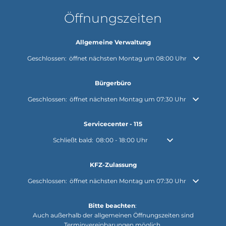
Öffnungszeiten
Allgemeine Verwaltung
Klicken, um weitere Öffnungs- oder Schließzeiten auszublenden
Geschlossen:
öffnet nächsten Montag um 08:00 Uhr
Bürgerbüro
Klicken, um weitere Öffnungs- oder Schließzeiten auszublenden
Geschlossen:
öffnet nächsten Montag um 07:30 Uhr
Servicecenter - 115
Klicken, um weitere Öffnungs- oder Schließzeiten auszu
Schließt bald:
08:00
-
18:00
Uhr
Von 08:00 bis 18:00 U
KFZ-Zulassung
Klicken, um weitere Öffnungs- oder Schließzeiten auszublenden
Geschlossen:
öffnet nächsten Montag um 07:30 Uhr
Bitte beachten
:
Auch außerhalb der allgemeinen Öffnungszeiten sind
Terminvereinbarungen möglich.