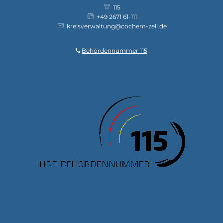
115
+49 2671 61-111
kreisverwaltung@cochem-zell.de
Behördennummer 115