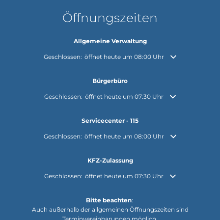
Öffnungszeiten
Allgemeine Verwaltung
Klicken, um weitere Öffnungs- oder Schließzeiten auszuble
Geschlossen:
öffnet heute um 08:00 Uhr
Bürgerbüro
Klicken, um weitere Öffnungs- oder Schließzeiten auszuble
Geschlossen:
öffnet heute um 07:30 Uhr
Servicecenter - 115
Klicken, um weitere Öffnungs- oder Schließzeiten auszuble
Geschlossen:
öffnet heute um 08:00 Uhr
KFZ-Zulassung
Klicken, um weitere Öffnungs- oder Schließzeiten auszuble
Geschlossen:
öffnet heute um 07:30 Uhr
Bitte beachten
:
Auch außerhalb der allgemeinen Öffnungszeiten sind
Terminvereinbarungen möglich.