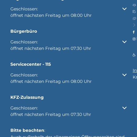
Klicken, um weitere Öffnungs- oder Schließzeiten auszubl
Geschlossen:
öffnet nächsten Freitag um 08:00 Uhr
Bürgerbüro
Klicken, um weitere Öffnungs- oder Schließzeiten auszubl
Geschlossen:
öffnet nächsten Freitag um 07:30 Uhr
Servicecenter - 115
I
Klicken, um weitere Öffnungs- oder Schließzeiten auszubl
Geschlossen:
K
öffnet nächsten Freitag um 08:00 Uhr
KFZ-Zulassung
Klicken, um weitere Öffnungs- oder Schließzeiten auszubl
Geschlossen:
öffnet nächsten Freitag um 07:30 Uhr
Bitte beachten
: