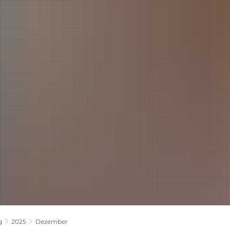
LANDKREIS
POLITIK
VERWALTUNG
THEMEN
g
2025
Dezember