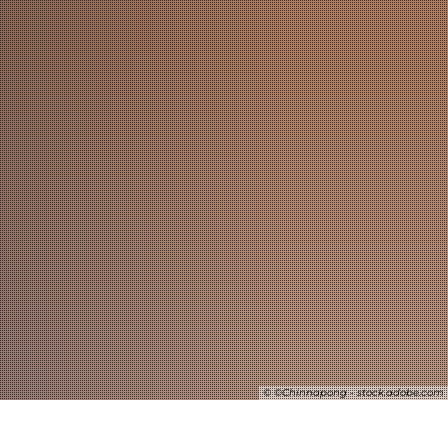
SUCHE
© ©Chinnapong - stock.adobe.com