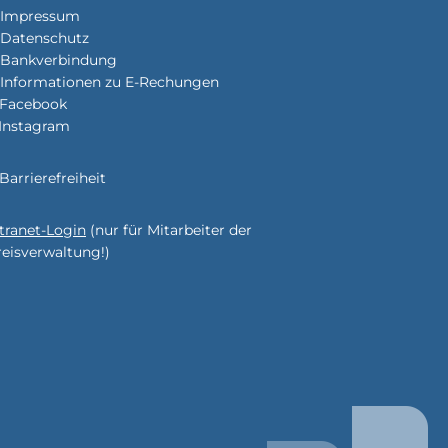
Impressum
enden
Datenschutz
Bankverbindung
Informationen zu E-Rechungen
Facebook
Instagram
enden
Barrierefreiheit
ntranet-Login
(nur für Mitarbeiter der
enden
reisverwaltung!)
enden