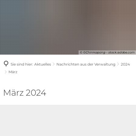
© ©Chinnapong - stock.adobe.com
Sie sind hier:
Aktuelles
Nachrichten aus der Verwaltung
2024
März
März
März 2024