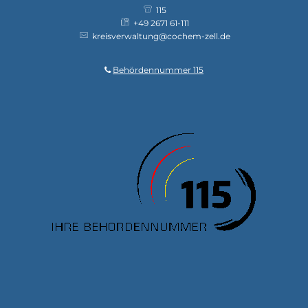
115
+49 2671 61-111
kreisverwaltung@cochem-zell.de
Behördennummer 115