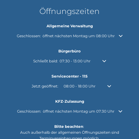
Öffnungszeiten
Allgemeine Verwaltung
Klicken, um weitere Öffnungs- oder Schließzeiten auszublenden
Geschlossen:
öffnet nächsten Montag um 08:00 Uhr
Bürgerbüro
Klicken, um weitere Öffnungs- oder Schließzeiten auszu
Schließt bald:
07:30
-
13:00
Uhr
Von 07:30 bis 13:00 U
Servicecenter - 115
Klicken, um weitere Öffnungs- oder Schließzeiten auszuble
Jetzt geöffnet:
08:00
-
18:00
Uhr
Von 08:00 bis 18:0
KFZ-Zulassung
Klicken, um weitere Öffnungs- oder Schließzeiten auszublenden
Geschlossen:
öffnet nächsten Montag um 07:30 Uhr
Bitte beachten
:
Auch außerhalb der allgemeinen Öffnungszeiten sind
Terminvereinbarungen möglich.